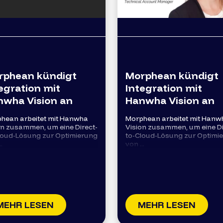
rphean kündigt
Morphean kündigt
egration mit
Integration mit
nwha Vision an
Hanwha Vision an
hean arbeitet mit Hanwha
Morphean arbeitet mit Hanw
on zusammen, um eine Direct-
Vision zusammen, um eine Di
loud-Lösung zur Optimierung
to-Cloud-Lösung zur Optimi
.
von ...
MEHR LESEN
MEHR LESEN