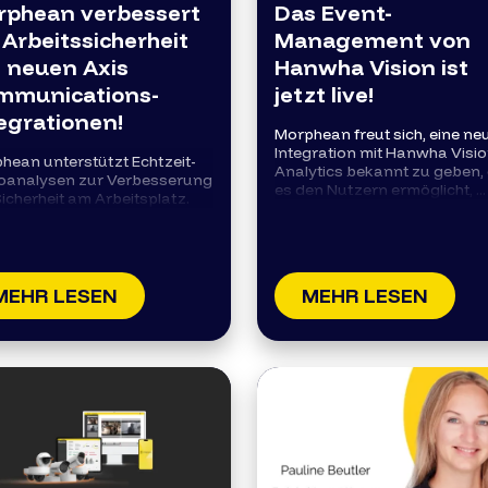
rphean verbessert
Das Event-
 Arbeitssicherheit
Management von
 neuen Axis
Hanwha Vision ist
mmunications-
jetzt live!
egrationen!
Morphean freut sich, eine ne
Integration mit Hanwha Visi
hean unterstützt Echtzeit-
Analytics bekannt zu geben, 
oanalysen zur Verbesserung
es den Nutzern ermöglicht, ...
Sicherheit am Arbeitsplatz.
MEHR LESEN
MEHR LESEN