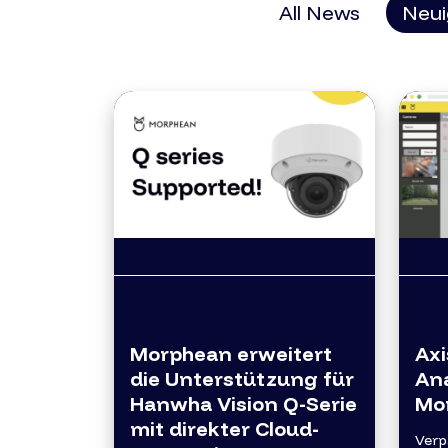
All News
Neui
Morphean erweitert
Axi
die Unterstützung für
Ana
Hanwha Vision Q-Serie
Mor
mit direkter Cloud-
Verp