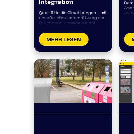
Integration
Deta
Anal
Qualität in die Cloud bringen – mit
Axis-
der offiziellen Unterstützung der
Q-Serie von Hanwha Vision!
MEHR LESEN