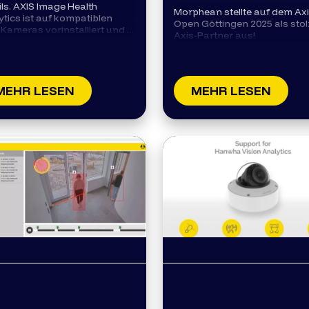
ils. AXIS Image Health
Morphean stellte auf dem Ax
ytics ist auf kompatiblen
Open Göttingen 2025 als stol
Kameras vorinstalliert und ...
Axis-Partner aus!
MEHR LESEN
MEHR LESEN