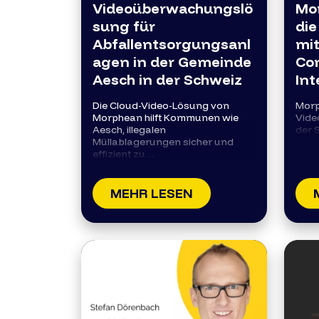
Videoüberwachungslö
Mo
sung für
die
Abfallentsorgungsanl
mit
agen in der Gemeinde
Co
Aesch in der Schweiz
Int
Die Cloud-Video-Lösung von
Morp
Morphean hilft Kommunen wie
Vide
Aesch, illegalen
der 
Müllablagerungen sicher und
effizient zu ...
MEHR LESEN