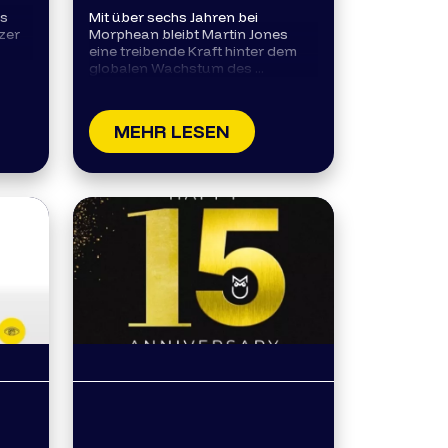
is
Mit über sechs Jahren bei
zer
Morphean bleibt Martin Jones
eine treibende Kraft hinter dem
globalen Wachstum des ...
MEHR LESEN