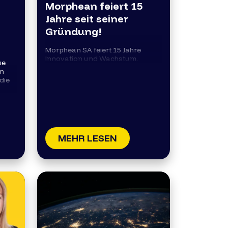
Morphean feiert 15
Jahre seit seiner
Gründung!
Morphean SA feiert 15 Jahre
Innovation und Wachstum.
ue
on
die
MEHR LESEN