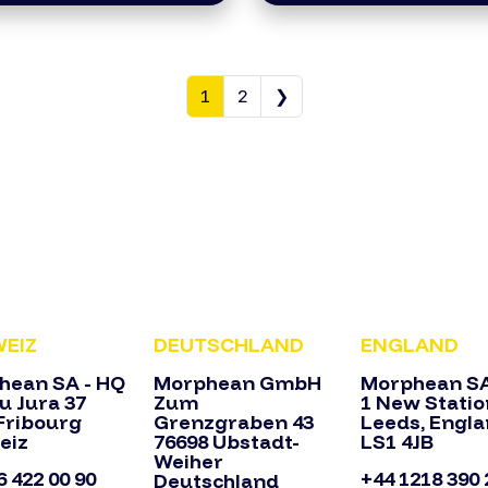
1
2
❯
EIZ
DEUTSCHLAND
ENGLAND
hean SA - HQ
Morphean GmbH
Morphean S
u Jura 37
Zum
1 New Statio
Fribourg
Grenzgraben 43
Leeds, Engl
eiz
76698 Ubstadt-
LS1 4JB
Weiher
6 422 00 90
+44 1218 390 
Deutschland