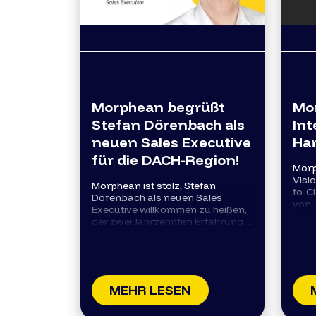
Morphean begrüßt
Mo
Stefan Dörenbach als
Int
neuen Sales Executive
Ha
für die DACH-Region!
Morp
Visi
Morphean ist stolz, Stefan
to-C
Dörenbach als neuen Sales
von ..
Executive willkommen zu heißen,
der zwei Jahrzehnten Erfahrung ...
MEHR LESEN