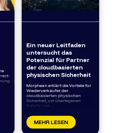
Ein neuer Leitfaden
untersucht das
Potenzial für Partner
der cloudbasierten
ha
physischen Sicherheit
rect-
erung
Morphean erklärt die Vorteile für
Wiederverkäufer der
cloudbasierten physischen
Sicherheit, um überlegenen
Schutz und ...
MEHR LESEN