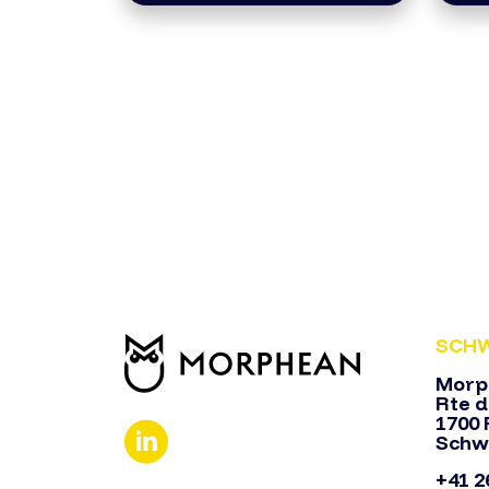
SCHW
Morp
Rte d
1700 
Schw
+41 2