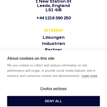
1 New Station St
Leeds, England
LS1 4JB
+44 1218 390 250
SITEMAP
Lösungen
Industrien
Partner
Über
About cookies on this site
Kontakt
We use cookies to collect and analyse information on site
Demo buchen
performance and usage, to provide social media features and to
enhance and customise content and advertisements.
Learn more
Morphean SA © 2025 - All Rights Reserved.
Cookie settings
Privacy Policy
DENY ALL