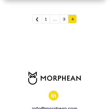
❮
1
…
3
4
info@morphean.com